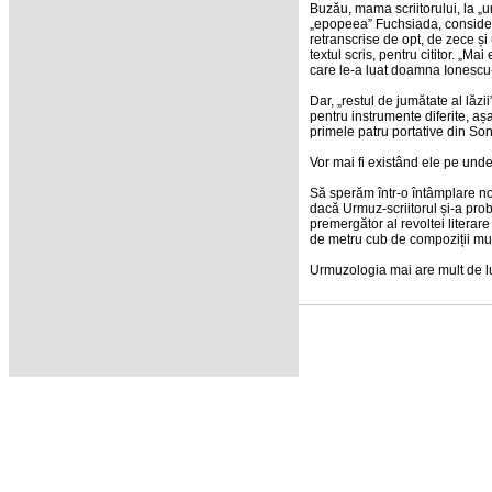
Buzău, mama scriitorului, la „u
„epopeea” Fuchsiada, considerat
retranscrise de opt, de zece și 
textul scris, pentru cititor. „
care le-a luat doamna Ionescu-
Dar, „restul de jumătate al lăzi
pentru instrumente diferite, aș
primele patru portative din Sonat
Vor mai fi existând ele pe unde
Să sperăm într-o întâmplare no
dacă Urmuz-scriitorul și-a prob
premergător al revoltei litera
de metru cub de compoziții muz
Urmuzologia mai are mult de 