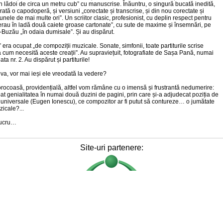
n lădoi de circa un metru cub” cu manuscrise. Înăuntru, o singură bucată inedită,
ă o capodoperă, și versiuni „corectate și transcrise, și din nou corectate și
unele de mai multe ori”. Un scriitor clasic, profesionist, cu deplin respect pentru
Mai erau în ladă două caiete groase cartonate”, cu sute de maxime și însemnări, pe
Buzău „în odaia dumisale”. Și au dispărut.
i” era ocupat „de compoziții muzicale. Sonate, simfonii, toate partiturile scrise
a cum necesită aceste creații”. Au supraviețuit, fotografiate de Sașa Pană, numai
a nr. 2. Au dispărut și partiturile!
va, vor mai ieși ele vreodată la vedere?
rocoasă, providențială, altfel vom rămâne cu o imensă și frustrantă nedumerire:
at genialitatea în numai două duzini de pagini, prin care și-a adjudecat poziția de
re universale (Eugen Ionescu), ce compozitor ar fi putut să contureze… o jumătate
icale?...
lucru…
Site-uri partenere:
© 2010-2026 - Curtea de la Argeş