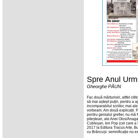
Spre Anul Urm
Gheorghe PĂUN
Fac două mărturisiri, altfel ci
să mai aștept puțin, pentru a a
incomparabilul scriitor, mai a
vorbeam. Am două explicații. P
pentru genialul grefier, nu mă 
piteștean, ale Anei Olos/Anagai
Cubleșan, Ion Pop (cel care a î
2017 la Editura Tracus Arte, B
cu Brâncuși: semnificație nu e