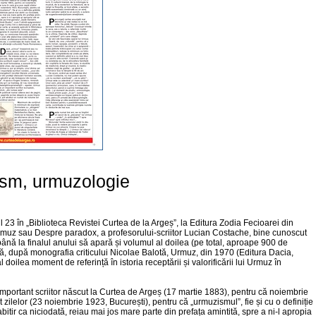
sm, urmuzologie
23 în „Biblioteca Revistei Curtea de la Argeș”, la Editura Zodia Fecioarei din
i Urmuz sau Despre paradox, a profesorului-scriitor Lucian Costache, bine cunoscut
ca până la finalul anului să apară și volumul al doilea (pe total, aproape 900 de
 că, după monografia criticului Nicolae Balotă, Urmuz, din 1970 (Editura Dacia,
doilea moment de referință în istoria receptării și valorificării lui Urmuz în
mportant scriitor născut la Curtea de Argeș (17 martie 1883), pentru că noiembrie
 zilelor (23 noiembrie 1923, București), pentru că „urmuzismul”, fie și cu o definiție
bitir ca niciodată, reiau mai jos mare parte din prefața amintită, spre a ni-l apropia