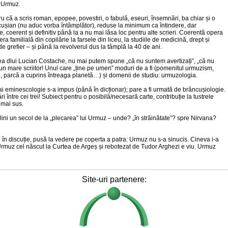
i Urmuz.
u că a scris roman, epopee, povestiri, o fabulă, eseuri, însemnări, ba chiar și o
cușian (nu aduc vorba întâmplător), reduse la minimum ca întindere, dar
 coerent și definitiv până la a nu mai lăsa loc pentru alte scrieri. Coerentă opera
ra familială din copilărie la farsele din liceu, la studiile de medicină, drept și
de grefier – și până la revolverul dus la tâmplă la 40 de ani.
 dlui Lucian Costache, nu mai putem spune „că nu suntem avertizați”, „că nu
un mare scriitor! Unul care „ține pe umeri” moduri de a fi (pomenitul urmuzism,
i, parcă a cuprins întreaga planetă…) și domenii de studiu: urmuzologia.
ai eminescologie s-a impus (până în dicționar); pare a fi urmată de brâncușiologie.
 între cei trei! Subiect pentru o posibilă/necesară carte, contribuție la tustrele
 mai sus.
lini un secol de la „plecarea” lui Urmuz – unde? „în străinătate”? spre Nirvana?
i în discuție, pusă la vedere pe coperta a patra: Urmuz nu s-a sinucis. Cineva i-a
Urmuz cel născut la Curtea de Argeș și rebotezat de Tudor Arghezi e viu. Urmuz
Site-uri partenere: