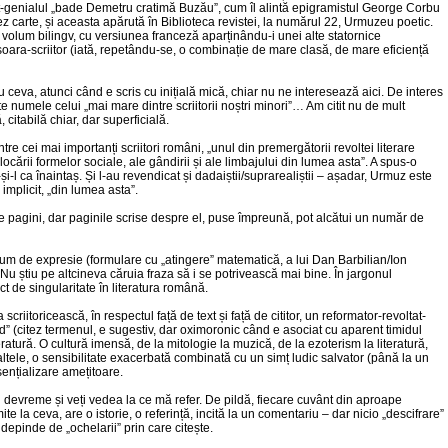
ist-genialul „bade Demetru cratimă Buzău”, cum îl alintă epigramistul George Corbu
iez carte, și aceasta apărută în Biblioteca revistei, la numărul 22, Urmuzeu poetic.
olum bilingv, cu versiunea franceză aparținându-i unei alte statornice
soara-scriitor (iată, repetându-se, o combinație de mare clasă, de mare eficiență
eva, atunci când e scris cu inițială mică, chiar nu ne interesează aici. De interes
te numele celui „mai mare dintre scriitorii noștri minori”… Am citit nu de mult
 citabilă chiar, dar superficială.
tre cei mai importanți scriitori români, „unul din premergătorii revoltei literare
slocării formelor sociale, ale gândirii și ale limbajului din lumea asta”. A spus-o
l ca înaintaș. Și l-au revendicat și dadaiștii/suprarealiștii – așadar, Urmuz este
implicit, „din lumea asta”.
e pagini, dar paginile scrise despre el, puse împreună, pot alcătui un număr de
m de expresie (formulare cu „atingere” matematică, a lui Dan Barbilian/Ion
Nu știu pe altcineva căruia fraza să i se potrivească mai bine. În jargonul
 de singularitate în literatura română.
 scriitoricească, în respectul față de text și față de cititor, un reformator-revoltat-
” (citez termenul, e sugestiv, dar oximoronic când e asociat cu aparent timidul
eratură. O cultură imensă, de la mitologie la muzică, de la ezoterism la literatură,
ncă altele, o sensibilitate exacerbată combinată cu un simț ludic salvator (până la un
ențializare amețitoare.
 devreme și veți vedea la ce mă refer. De pildă, fiecare cuvânt din aproape
mite la ceva, are o istorie, o referință, incită la un comentariu – dar nicio „descifrare”
 depinde de „ochelarii” prin care citește.