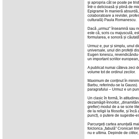
și apropria cât se poate pe tr
într-o delicioasă și plină de m
Epigrame în manieră absurdă, v
colaboratoare a revistei, profe
culturală) Paula Romanescu.
Dacă „urmuz” înseamnă sau nu c
este că, scris cu majusculă, es
formularea, e sonoră și căutată,
Urmuz e, pur și simplu, unul din
universale, unul din profeții di
Eugen Ionescu, revendicându-și-
un important scriitor european, 
A publicat numai câteva zeci d
volume tot de ordinul zecilor.
Maximum de conținut în minimu
Barbu, referindu-se la Gauss). 
paragrafului – Urmuz e un punct
Un clasic în formă, în atitudinea
dezamăgit-înnoitor, „dinamitând
grefier) modul de a se scrie lit
de la religii la filosofie, și î
punct), o putere de sugestie-es
Parcurgeți cartea anunțată mai
folclorica „fabulă” Cronicari tri
nu e ultima. Depinde de cititor,