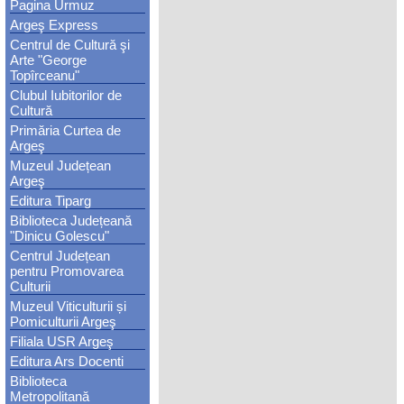
Pagina Urmuz
Argeş Express
Centrul de Cultură şi
Arte "George
Topîrceanu"
Clubul Iubitorilor de
Cultură
Primăria Curtea de
Argeş
Muzeul Județean
Argeş
Editura Tiparg
Biblioteca Județeană
"Dinicu Golescu"
Centrul Județean
pentru Promovarea
Culturii
Muzeul Viticulturii și
Pomiculturii Argeş
Filiala USR Argeş
Editura Ars Docenti
Biblioteca
Metropolitană