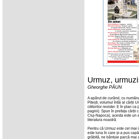
Urmuz, urmuzi
Gheorghe PĂUN
A apărut de curând, cu numărul 
Pitești, volumul întâi al cărți
cititorilor revistei. E în plan 
pagini). Spun în prefața cărții
Cluj-Napoca), acesta este un al 
literatura noastră.
Pentru că Urmuz este cel mai i
este luna în care și-a pus capăt
grăbită, ne bântuie parcă mai a