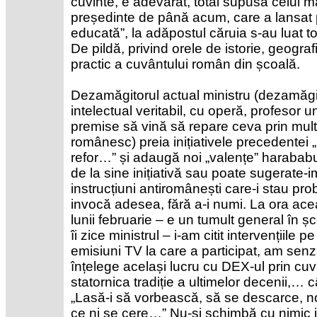
cuvinte, e adevărat, total supusă celui m
președinte de până acum, care a lansat
educată”, la adăpostul căruia s-au luat to
De pildă, privind orele de istorie, geogr
practic a cuvântului român din școală.
Dezamăgitorul actual ministru (dezamăgi
intelectual veritabil, cu operă, profesor u
premise să vină să repare ceva prin mult
românesc) preia inițiativele precedentei 
refor…” și adaugă noi „valențe” harababur
de la sine inițiativă sau poate sugerate-i
instrucțiuni antiromânești care-i stau pro
invocă adesea, fără a-i numi. La ora ace
lunii februarie – e un tumult general în
îi zice ministrul – i-am citit intervențiile 
emisiuni TV la care a participat, am senz
înțelege același lucru cu DEX-ul prin cuvâ
statornica tradiție a ultimelor decenii,… c
„Lasă-i să vorbească, să se descarce, n
ce ni se cere…” Nu-și schimbă cu nimic ide