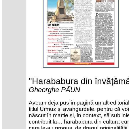
Harababura din învățăm
Gheorghe PĂUN
Aveam deja pus în pagină un alt editoria
titlul Urmuz și avangardele, pentru că 
născut în martie și, în context, să subli
contribuit la… harababura din cultura cur
care le-au propus, de dragul originalității 