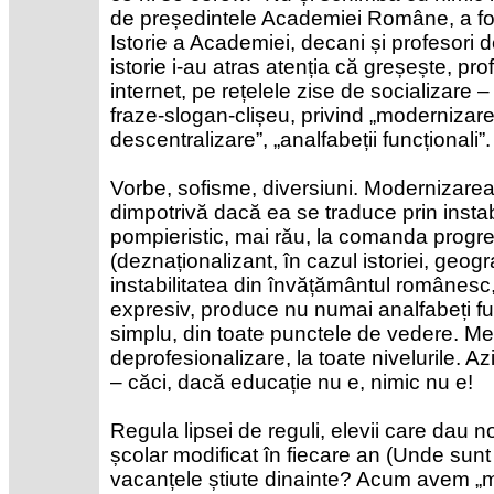
de președintele Academiei Române, a fos
Istorie a Academiei, decani și profesori d
istorie i-au atras atenția că greșește, pro
internet, pe rețelele zise de socializare –
fraze-slogan-clișeu, privind „modernizar
descentralizare”, „analfabeții funcționali”.
Vorbe, sofisme, diversiuni. Modernizarea
dimpotrivă dacă ea se traduce prin instab
pompieristic, mai rău, la comanda progre
(deznaționalizant, în cazul istoriei, geogra
instabilitatea din învățământul românes
expresiv, produce nu numai analfabeți func
simplu, din toate punctele de vedere. Med
deprofesionalizare, la toate nivelurile. A
– căci, dacă educație nu e, nimic nu e!
Regula lipsei de reguli, elevii care dau n
școlar modificat în fiecare an (Unde sunt 
vacanțele știute dinainte? Acum avem „mo