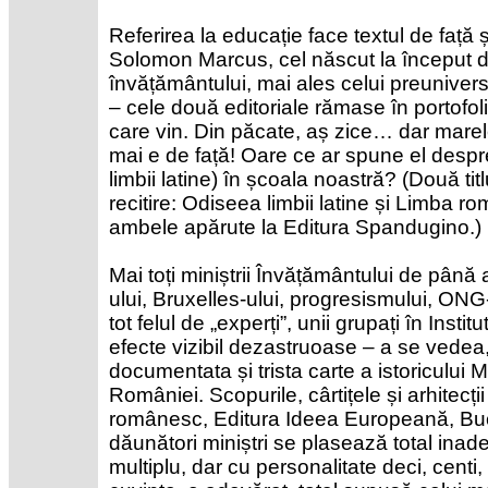
Referirea la educație face textul de față 
Solomon Marcus, cel născut la început de
învățământului, mai ales celui preunivers
– cele două editoriale rămase în portofoliu 
care vin. Din păcate, aș zice… dar mare
mai e de față! Oare ce ar spune el despre
limbii latine) în școala noastră? (Două titl
recitire: Odiseea limbii latine și Limba ro
ambele apărute la Editura Spandugino.)
Mai toți miniștrii Învățământului de până
ului, Bruxelles-ului, progresismului, ONG-
tot felul de „experți”, unii grupați în Insti
efecte vizibil dezastruoase – a se vedea, 
documentata și trista carte a istoricului
României. Scopurile, cârtițele și arhitecț
românesc, Editura Ideea Europeană, Bucu
dăunători miniștri se plasează total ina
multiplu, dar cu personalitate deci, centi, m