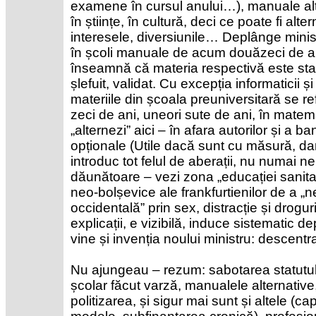
examene în cursul anului…), manuale alte
în științe, în cultură, deci ce poate fi al
interesele, diversiunile… Deplânge minist
în școli manuale de acum douăzeci de an
înseamnă că materia respectivă este stabi
șlefuit, validat. Cu excepția informaticii ș
materiile din școala preuniversitară se r
zeci de ani, uneori sute de ani, în mate
„alternezi” aici – în afara autorilor și a ban
opționale (Utile dacă sunt cu măsură, dar 
introduc tot felul de aberații, nu numai n
dăunătoare – vezi zona „educației sanitare”
neo-bolșevice ale frankfurtienilor de a „ne
occidentală” prin sex, distracție și droguri
explicații, e vizibilă, induce sistematic d
vine și invenția noului ministru: descentr
Nu ajungeau – rezum: sabotarea statutulu
școlar făcut varză, manualele alternative,
politizarea, și sigur mai sunt și altele (c