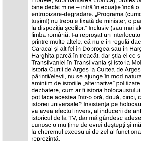
modele, subfinanțarea cronică), profesion
bine decât mine – intră în ecuație încă o 
entropizare-degradare. „Programa (curricu
tușim!) nu trebuie fixată de minister, o pa
la dispoziția școlilor.” Inclusiv (sau mai al
limba română. I-a reproșat un interlocutor
printre multe altele, că nu e în regulă dac
Caracal și alt fel în Dobrogea sau în Harg
Harghita parcă în treacăt, dar știa el ce s
Transilvaniei în Transilvania și istoria 
istoria Curții de Argeș la Curtea de Argeș
părinții/elevii, nu se ajunge în mod natu
amintim de istoriile „alternative” politizate
dezbatere, cum ar fi istoria holocaustul
pot face acestea într-o oră, două, cinci, 
istoriei universale? Insistența pe holocau
va avea efectul invers, al inducerii de an
istoricul de la TV, dar mă gândesc adesea
cunosc o mulțime de evrei deștepți și mă
la cheremul excesului de zel al funcționari
reprezintă.