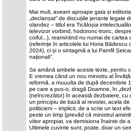
Mai mult, aveam aproape gata și editorialu
„declanșat” de discuțiile jenante legate d
olandez – titlul era Ticăloșia intelectualil
televizor vorbind, hodoronc-tronc, despr
coiful...), reamintind nu numai de cartea 
(referințe în articolele lui Horia Bădesc
2024), ci și o sintagmă a lui Pamfil Șeicar
naționali”.
Se amână ambele aceste texte, pentru c
E vremea când un nou ministru al Învăță
reformă, a muuulta de după decembrie 19
pe care a pus-o, dragă Doamne, în „dezb
(neîncrezător) în această dezbatere, cu 
un principiu de bază al revistei, acela de
politicieni – implicit, de a scrie un text e
peste un timp (prevăd că ministrul amintit 
viitor apropiat, va demisiona înainte de 
Ultimele cuvinte sunt, poate, doar un s