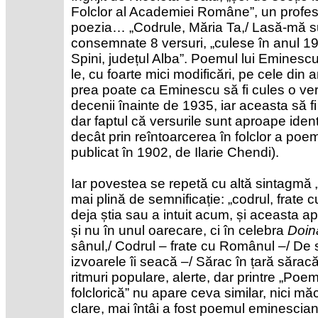
Folclor al Academiei Române”, un profesi
poezia… „Codrule, Măria Ta,/ Lasă-mă s
consemnate 8 versuri, „culese în anul 1
Spini, județul Alba”. Poemul lui Eminescu
le, cu foarte mici modificări, pe cele din 
prea poate ca Eminescu să fi cules o ver
decenii înainte de 1935, iar aceasta să fi
dar faptul că versurile sunt aproape ident
decât prin reîntoarcerea în folclor a poe
publicat în 1902, de Ilarie Chendi).
Iar povestea se repetă cu altă sintagmă „f
mai plină de semnificație: „codrul, frate 
deja știa sau a intuit acum, și aceasta 
și nu în unul oarecare, ci în celebra
Doin
sânul,/ Codrul – frate cu Românul –/ De 
izvoarele îi seacă –/ Sărac în țară săracă
ritmuri populare, alerte, dar printre „Poem
folclorică” nu apare ceva similar, nici măca
clare, mai întâi a fost poemul eminescian