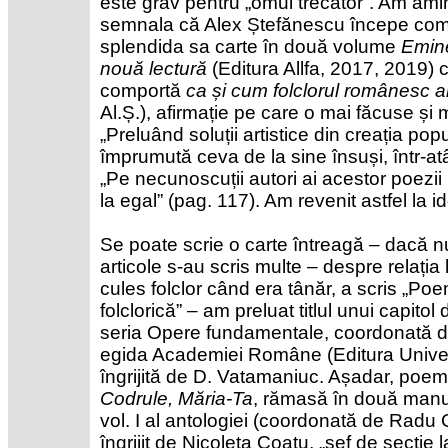
este grav pentru „omul trecător”. Am amin
semnala că Alex Ștefănescu începe come
splendida sa carte în două volume
Emin
nouă lectură
(Editura Allfa, 2017, 2019)
comportă
ca și cum folclorul românesc ar f
Al.Ș.), afirmație pe care o mai făcuse și
„Preluând soluții artistice din creația pop
împrumută ceva de la sine însuși, într-atât
„Pe necunoscuții autori ai acestor poezii 
la egal” (pag. 117). Am revenit astfel la i
Se poate scrie o carte întreagă – dacă nu 
articole s-au scris multe – despre relația 
cules folclor când era tânăr, a scris „Poe
folclorică” – am preluat titlul unui capitol 
seria Opere fundamentale, coordonată 
egida Academiei Române (Editura Univers
îngrijită de D. Vatamaniuc. Așadar, poeme
Codrule, Măria-Ta
, rămasă în două manu
vol. I al antologiei (coordonată de Radu
îngrijit de Nicoleta Coatu, „șef de secție l