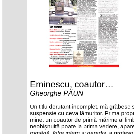
Eminescu, coautor…
Gheorghe PĂUN
Un titlu derutant-incomplet, mă grăbesc 
suspensie cu ceva lămuritor. Prima prop
mine, un coautor de primă mărime al limbi
neobișnuită poate la prima vedere, apare
română, între infern și paradis
, a profes