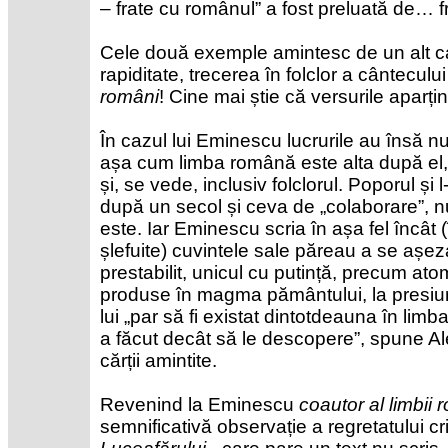
– frate cu românul” a fost preluată de… fra
Cele două exemple amintesc de un alt caz
rapiditate, trecerea în folclor a cânteculu
români
! Cine mai știe că versurile aparți
În cazul lui Eminescu lucrurile au însă n
așa cum limba română este alta după el, l
și, se vede, inclusiv folclorul. Poporul și 
după un secol și ceva de „colaborare”, nu
este. Iar Eminescu scria în așa fel încât
șlefuite) cuvintele sale păreau a se așez
prestabilit, unicul cu putință, precum atom
produse în magma pământului, la presiuni
lui „par să fi existat dintotdeauna în limb
a făcut decât să le descopere”, spune A
cărții amintite.
Revenind la Eminescu
coautor al limbii
semnificativă observație a regretatului crit