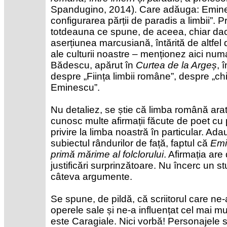
Spandugino, 2014). Care adăuga: Emines
configurarea părții de paradis a limbii”. 
totdeauna ce spune, de aceea, chiar dacă
aserțiunea marcusiană, întărită de altfe
ale culturii noastre – menționez aici numai
Bădescu, apărut în
Curtea de la Argeș
, 
despre „Ființa limbii române”, despre „chi
Eminescu”.
Nu detaliez, se știe că limba română ara
cunosc multe afirmații făcute de poet cu p
privire la limba noastră în particular. Ad
subiectul rândurilor de față, faptul că
Emi
primă mărime al folclorului
. Afirmația are
justificări surprinzătoare. Nu încerc un s
câteva argumente.
Se spune, de pildă, că scriitorul care ne-
operele sale și ne-a influențat cel mai mul
este Caragiale. Nici vorbă! Personajele sa