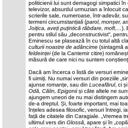
politicienii lui sunt demagogi simpatici 
televizor, absurdul urmuzian a înlocuit car
scrierile sale, numeroase, într-adevăr, su
termeni circumstanțiali (
parol, monșer, a
Joițica, aveți puțintică răbdare, moft,…
).
pentru stilul său „deconstructivist”, pent
Eminescu se plasează în cu totul altă c
culturii noastre de adâncime
(sintagmă a 
feldeinței
(de la Cantemir citire) românești 
măsură de care nici nu suntem conștienț
Dacă am încerca o listă de versuri emine
fi uimiți. Nu numai versuri din poeziile „
ajunse romanțe, sau din
Luceafărul
, ci ș
Odă, Călin, Epigonii
și câte altele ne sun
ajungem uneori de nu mai distingem auto
de-a dreptul. Și, foarte important, mai to
înțeles adesea filosofic, versuri întregi,
față de citatele din Caragiale. „Vremea tr
ultimul vers din
Glossă
, apare și în „cop