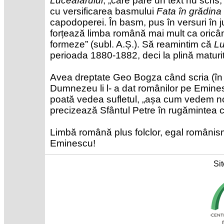
Luceafărului
, „care pare un text nu scris,
cu versificarea basmului
Fata în grădina
capodoperei. În basm, pus în versuri în 
forțează limba română mai mult ca oricâ
formeze” (subl. A.Ș.). Să reamintim că
Lu
perioada 1880-1882, deci la plină maturi
Avea dreptate Geo Bogza când scria (în
Dumnezeu li l- a dat românilor pe Emines
poată vedea sufletul, „așa cum vedem no
precizează Sfântul Petre în rugămintea
Limbă română plus folclor, egal românis
Eminescu!
Sit