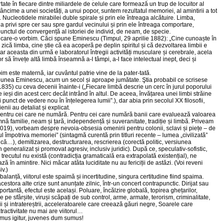
rtate în fiecare dintre miliardele de celule care formează un trup de locuitor al
âncime a unei societăți, a unui popor, suntem rezultatul memoriei, al amintirii a tot
i. Nucleotidele mirabilei duble spirale și prin ele întreaga alcătuire. Limba,
 a privi spre cer sau spre gardul vecinului și prin ele întreaga comportare,
unctul de convergență al istoriei de individ, de neam, de specie.
e care-o vorbim. Căci spune Eminescu (Timpul, 29 aprilie 1882): „Cine cunoaște în
ică limba, cine știe că ea acoperă pe deplin spiritul și că dezvoltarea limbii e
iar aceasta din urmă e laboratorul întregii activități musculare și cerebrale, acela
r să învețe altă limbă înseamnă a-l tâmpi, a-l face intelectual inept, deci și
m este maternă, iar cuvântul patrie vine de la pater-tată.
 spunea Eminescu, acum un secol și aproape jumătate. Ştia probabil ce scrisese
5) cu ceva decenii înainte-i („Fiecare limbă descrie un cerc în jurul poporului
e ieși din acest cerc decât intrând în altul. De aceea, învățarea unei limbi străine
 punct de vedere nou în înțelegerea lumii”.), dar abia prin secolul XX filosofii,
ienii au detaliat și explicat.
ntru cei care ne numără. Pentru cei care numără banii care evaluează valoarea
mnă familie, neam și țară, independență și suveranitate, tradiție și limbă. Priveam
2019), vorbeam despre nevoia-obsesia omenirii pentru colonii, sclavi și piețe – de
iul împotriva memoriei” (sintagmă curentă prin titluri recente – lumea „civilizată”
încă…), demitizarea, destructurarea, rescrierea (corectă politic, versiunea
generalizat și promovat agresiv, inclusiv juridic). După ce, speculativ-sofistic,
trecutul nu există (contradicția gramaticală era extrapolată existențial), ne
ază în amintire. Nici măcar atâta luciditate nu au fericiții de astăzi. (Voi reveni
iv.)
 balanță, viitorul este spaimă și incertitudine, singura certitudine fiind spaima.
estora alte crize sunt anunțate zilnic, într-un concert contrapunctic. Dirijat sau
ortantă, efectul este același. Poluare, încălzire globală, topirea ghețarilor,
 pe sfârșite, viruși scăpați de sub control, arme, armate, terorism, criminalitate,
trii și intratereștrii, acceleratoarele care creează găuri negre, Soarele care
ractivitate nu mai are viitorul…
us igitur, juvenes dum sumus!