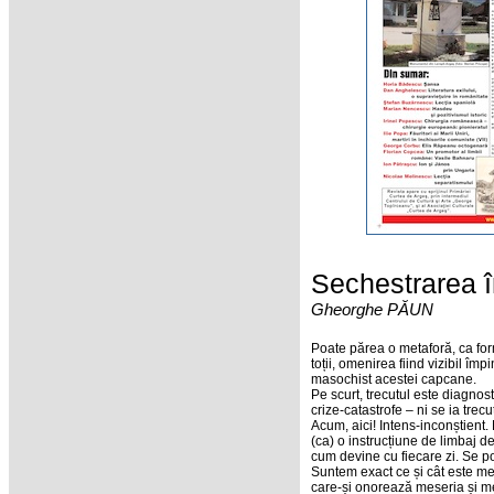
Sechestrarea î
Gheorghe PĂUN
Poate părea o metaforă, ca form
toții, omenirea fiind vizibil 
masochist acestei capcane.
Pe scurt, trecutul este diagnost
crize-catastrofe – ni se ia trecu
Acum, aici! Intens-inconștient
(ca) o instrucțiune de limbaj d
cum devine cu fiecare zi. Se 
Suntem exact ce și cât este memo
care-și onorează meseria și men