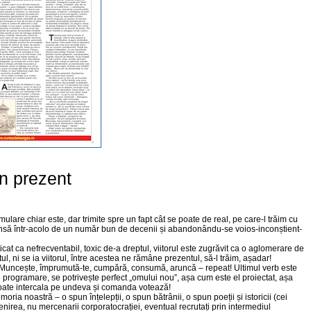
n prezent
ulare chiar este, dar trimite spre un fapt cât se poate de real, pe care-l trăim cu
împinsă într-acolo de un număr bun de decenii și abandonându-se voios-inconștient-
icat ca nefrecventabil, toxic de-a dreptul, viitorul este zugrăvit ca o aglomerare de
tul, ni se ia viitorul, între acestea ne rămâne prezentul, să-l trăim, așadar!
. Muncește, împrumută-te, cumpără, consumă, aruncă – repeat! Ultimul verb este
e programare, se potrivește perfect „omului nou”, așa cum este el proiectat, așa
poate intercala pe undeva și comanda votează!
ria noastră – o spun înțelepții, o spun bătrânii, o spun poeții și istoricii (cei
irea, nu mercenarii corporatocrației, eventual recrutați prin intermediul