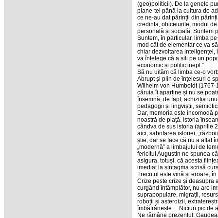
(geo)politicii). De la genele pu
plane-tei până la cultura de ad
ce ne-au dat părinții din părinț
credința, obiceiurile, modul de
personală și socială. Suntem p
Suntem, în particular, limba p
mod cât de elementar ce va să z
chiar dezvoltarea inteligenței, 
va înțelege că a sili pe un popo
economic și politic inept.”
Să nu uităm că limba ce-o vorbi
Abrupt și plin de înțelesuri o
Wilhelm von Humboldt (1767-183
căruia îi aparține și nu se poat
însemnă, de fapt, achiziția unui
pedagogii și lingviștii, semiotic
Dar, memoria este incomodă pe
noastră de piață. Istoria însea
cândva de sus istoria (aprilie 
aici, sabotarea istoriei, „războ
știe, dar se face că nu a aflat 
„modernă” a limbajului de lemn 
fericitul Augustin ne spunea că 
asigura, totuși, că acesta ființe
imediat la sintagma scrisă curs
Trecutul este vină și eroare, în
Crize peste crize și deasupra ac
curgând întâmplător, nu are imp
suprapopulare, migrații, resurse
roboții și asteroizii, extratereș
îmbătrânește… Niciun pic de at
Ne rămâne prezentul. Gaudeam