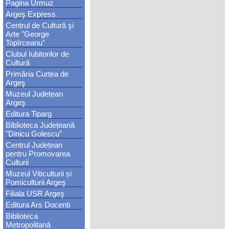
Pagina Urmuz
Argeş Express
Centrul de Cultură şi
Arte "George
Topîrceanu"
Clubul Iubitorilor de
Cultură
Primăria Curtea de
Argeş
Muzeul Județean
Argeş
Editura Tiparg
Biblioteca Județeană
"Dinicu Golescu"
Centrul Județean
pentru Promovarea
Culturii
Muzeul Viticulturii și
Pomiculturii Argeş
Filiala USR Argeş
Editura Ars Docenti
Biblioteca
Metropolitană