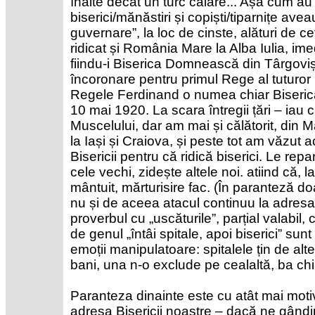
înalte decât un turc călare... Așa cum au f
biserici/mănăstiri și copiști/tiparnițe ave
guvernare”, la loc de cinste, alături de ce
ridicat și România Mare la Alba Iulia, im
fiindu-i Biserica Domnească din Târgoviș
încoronare pentru primul Rege al tuturor 
Regele Ferdinand o numea chiar Biserică 
10 mai 1920. La scara întregii țări – iau
Muscelului, dar am mai și călătorit, din
la Iași și Craiova, și peste tot am văzut 
Bisericii pentru că ridică biserici. Le re
cele vechi, zidește altele noi. atiind că,
mântuit, mărturisire fac. (În paranteză do
nu și de aceea atacul continuu la adresa 
proverbul cu „uscăturile”, parțial valabil,
de genul „întâi spitale, apoi biserici” su
emoții manipulatoare: spitalele țin de alte in
bani, una n-o exclude pe cealaltă, ba chi
Paranteza dinainte este cu atât mai motiv
adresa Bisericii noastre – dacă ne gândi