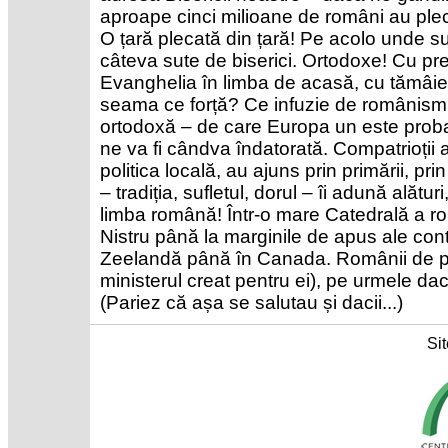
aproape cinci milioane de români au pleca
O țară plecată din țară! Pe acolo unde su
câteva sute de biserici. Ortodoxe! Cu preo
Evanghelia în limba de acasă, cu tămâie
seama ce forță? Ce infuzie de românism, 
ortodoxă – de care Europa un este probab
ne va fi cândva îndatorată. Compatrioții 
politica locală, au ajuns prin primării, pri
– tradiția, sufletul, dorul – îi adună alătu
limba română! Într-o mare Catedrală a ro
Nistru până la marginile de apus ale conti
Zeelandă până în Canada. Românii de p
ministerul creat pentru ei), pe urmele dac
(Pariez că așa se salutau și dacii...)
Sit