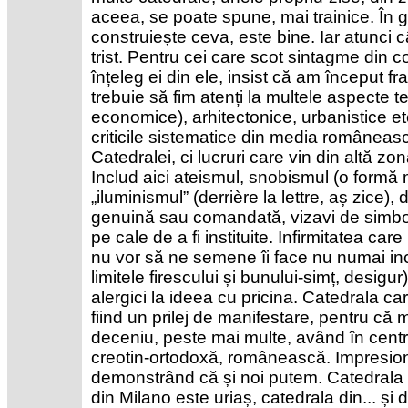
aceea, se poate spune, mai trainice. În 
construiește ceva, este bine. Iar atunci 
trist. Pentru cei care scot sintagme din c
înțeleg ei din ele, insist că am început f
trebuie să fim atenți la multele aspecte 
economice), arhitectonice, urbanistice e
criticile sistematice din media românea
Catedralei, ci lucruri care vin din altă z
Includ aici ateismul, snobismul (o formă ma
„iluminismul” (derrière la lettre, aș zice),
genuină sau comandată, vizavi de simbolu
pe cale de a fi instituite. Infirmitatea car
nu vor să ne semene îi face nu numai inca
limitele firescului și bunului-simț, desigur)
alergici la ideea cu pricina. Catedrala ca
fiind un prilej de manifestare, pentru că 
deceniu, peste mai multe, având în centru
creotin-ortodoxă, românească. Impresion
demonstrând că și noi putem. Catedrala 
din Milano este uriaș, catedrala din... și din