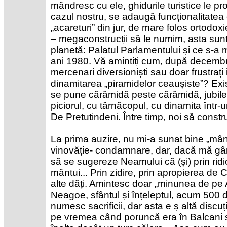
mândresc cu ele, ghidurile turistice le pro
cazul nostru, se adaugă funcționalitatea 
„acareturi” din jur, de mare folos ortodox
– megaconstrucții să le numim, asta sunt
planetă: Palatul Parlamentului și ce s-a mai
ani 1980. Vă amintiți cum, după decembrie
mercenari diversioniști sau doar frustraț
dinamitarea „piramidelor ceaușiste”? Ex
se pune cărămidă peste cărămidă, jubil
piciorul, cu târnăcopul, cu dinamita într-un
De Pretutindeni. Între timp, noi să constru
La prima auzire, nu mi-a sunat bine „mân
vinovăție- condamnare, dar, dacă mă gân
să se sugereze Neamului că (și) prin rid
mântui... Prin zidire, prin apropierea de C
alte dăți. Amintesc doar „minunea de pe A
Neagoe, sfântul și înțeleptul, acum 500 de 
numesc sacrificii, dar asta e ș altă discuți
pe vremea când poruncă era în Balcani să