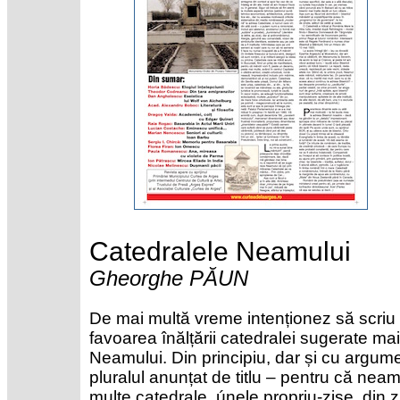
Catedralele Neamului
Gheorghe PĂUN
De mai multă vreme intenționez să scriu ed
favoarea înălțării catedralei sugerate ma
Neamului. Din principiu, dar și cu argum
pluralul anunțat de titlu – pentru că neamu
multe catedrale, únele propriu-zise, din zi