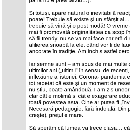
până nu e prea târziu…).
Și totuși, apare natural o inevitabilă reacț
poate! Trebuie să existe și un sfârșit al
trebuie să vină și o post modă! O vreme
mai fi promovată originalitatea ca scop î
să fii trendy, nu se va mai face carieră 
afilierea snoabă la ele, când vor fi de lau
ancorate în tradiție. Am închis astfel cercul 
Iar semne sunt – am spus de mai multe o
ultimilor ani („ultimii” în sensul de recenț
inflexiune al istoriei. Corona- pandemia e
tot repetat că este și un moment de reset
nu știu, poate amândouă. I-am zis uneori
clar cât e molimă și cât e exagerare edu
toată povestea asta. Cine ar putea fi „învă
Necesară pedagogie, fără îndoială. Din p
crește), prețul e mare.
Să sperăm că lumea va trece clasa… că n