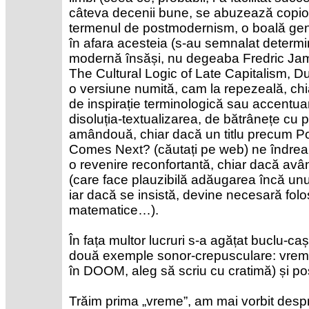
câteva decenii bune, se abuzează copio
termenul de postmodernism, o boală gener
în afara acesteia (s-au semnalat determin
modernă însăși, nu degeaba Fredric Jam
The Cultural Logic of Late Capitalism, D
o versiune numită, cam la repezeală, c
de inspirație terminologică sau accentuar
disoluția-textualizarea, de bătrânețe cu p
amândouă, chiar dacă un titlu precum 
Comes Next? (căutați pe web) ne îndreaptă
o revenire reconfortantă, chiar dacă a
(care face plauzibilă adăugarea încă unui 
iar dacă se insistă, devine necesară folos
matematice…).
În fața multor lucruri s-a agățat buclu-ca
două exemple sonor-crepusculare: vremea
în DOOM, aleg să scriu cu cratimă) și p
Trăim prima „vreme”, am mai vorbit despr