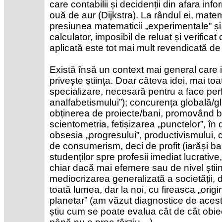
care contabilii și decidenții din afara inf
ouă de aur (Dijkstra). La rândul ei, mate
presiunea matematicii „experimentale” și 
calculator, imposibil de reluat și verific
aplicată este tot mai mult revendicată de
Există însă un context mai general care
privește știința. Doar câteva idei, mai toa
specializare, necesară pentru a face perf
analfabetismului”); concurența globală/glo
obținerea de proiecte/bani, promovând b
scientometria, fetișizarea „punctelor”, în
obsesia „progresului”, productivismului, c
de consumerism, deci de profit (iarăși ban
studenților spre profesii imediat lucrative,
chiar dacă mai efemere sau de nivel științ
mediocrizarea generalizată a societății, d
toată lumea, dar la noi, cu fireasca „origin
planetar” (am văzut diagnostice de acest 
știu cum se poate evalua cât de cât obiect