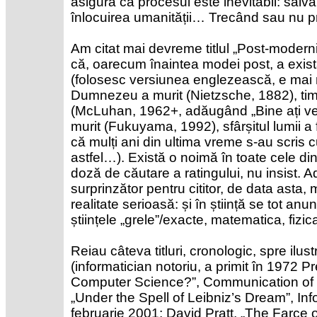
asigură că procesul este inevitabil: salv
înlocuirea umanității… Trecând sau nu pr
Am citat mai devreme titlul „Post-modern
că, oarecum înaintea modei post, a exis
(folosesc versiunea englezească, e mai n
Dumnezeu a murit (Nietzsche, 1882), timp
(McLuhan, 1962+, adăugând „Bine ați venit
murit (Fukuyama, 1992), sfârșitul lumii a 
că mulți ani din ultima vreme s-au scris c
astfel…). Există o noimă în toate cele din
doză de căutare a ratingului, nu insist. 
surprinzător pentru cititor, de data asta
realitate serioasă: și în știință se tot anu
științele „grele”/exacte, matematica, fizic
Reiau câteva titluri, cronologic, spre ilus
(informatician notoriu, a primit în 1972 P
Computer Science?”, Communication of t
„Under the Spell of Leibniz’s Dream”, In
februarie 2001; David Pratt, „The Farce 