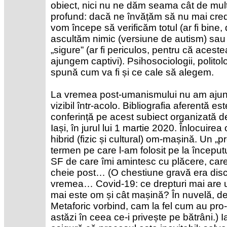
obiect, nici nu ne dăm seama cât de mult
profund: dacă ne învățăm să nu mai crede
vom începe să verificăm totul (ar fi bine,
ascultăm nimic (versiune de autism) sa
„sigure” (ar fi periculos, pentru că acest
ajungem captivi). Psihosociologii, politolog
spună cum va fi și ce cale să alegem.
La vremea post-umanismului nu am ajuns
vizibil într-acolo. Bibliografia aferentă e
conferință pe acest subiect organizată d
Iași, în jurul lui 1 martie 2020. Înlocuire
hibrid (fizic și cultural) om-mașină. Un „
termen pe care l-am folosit pe la începutu
SF de care îmi amintesc cu plăcere, care p
cheie post… (O chestiune gravă era discut
vremea… Covid-19: ce drepturi mai are 
mai este om și cât mașină? În nuvelă, de
Metaforic vorbind, cam la fel cum au pro-c
astăzi în ceea ce-i privește pe bătrâni.) 