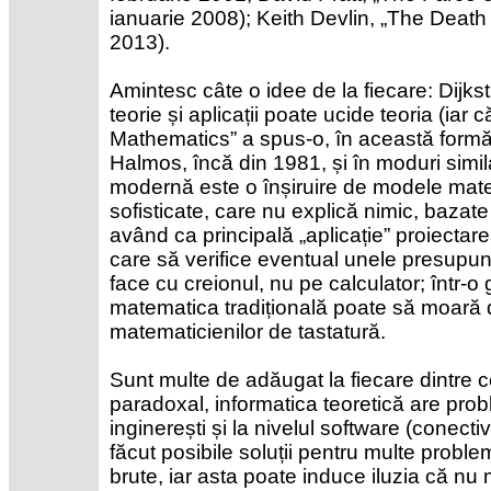
ianuarie 2008); Keith Devlin, „The Death 
2013).
Amintesc câte o idee de la fiecare: Dijkstr
teorie și aplicații poate ucide teoria (ia
Mathematics” a spus-o, în această formă
Halmos, încă din 1981, și în moduri similare
modernă este o înșiruire de modele mate
sofisticate, care nu explică nimic, bazate
având ca principală „aplicație” proiectar
care să verifice eventual unele presupun
face cu creionul, nu pe calculator; într-
matematica tradițională poate să moară
matematicienilor de tastatură.
Sunt multe de adăugat la fiecare dintre 
paradoxal, informatica teoretică are pro
inginerești și la nivelul software (conecti
făcut posibile soluții pentru multe problem
brute, iar asta poate induce iluzia că nu 