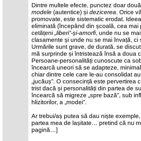
Dintre multele efecte, punctez doar două,
modele
(autentice) și
dezicerea
. Orice vâ
promovate, este sistematic erodat. Ideea
eliminată (începând din școală, cea mai 
cetățeni
„liberi”-și-amorfi
, unde nu se mai
clasamente și unde nu se mai învață, c
Urmările sunt grave, de durată, se discu
mă surprinde și întristează însă a doua 
Persoane-personalități cunoscute ca sobre
încearcă uneori să se adapteze, minimali
chiar dintre cele care le-au consolidat au
„jucăuș”. O consecință este pervertirea cr
trist dacă și personalități din partea de s
încearcă să migreze „spre bază”, sub infl
hlizitorilor, a „modei”.
Ar trebui/aș putea să dau niște exemple,
partea mea de lașitate… pretind că nu ma
pagină…]