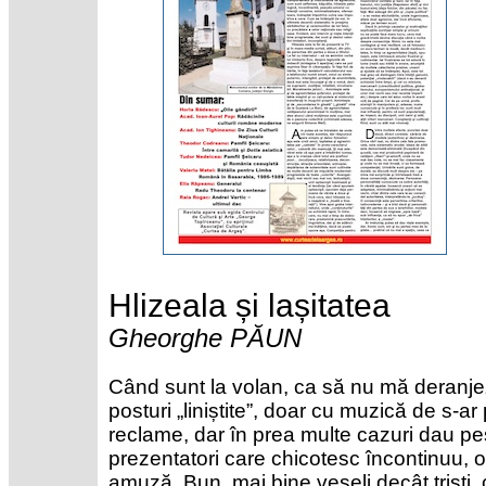
Hlizeala și lașitatea
Gheorghe PĂUN
Când sunt la volan, ca să nu mă deranjez
posturi „liniștite”, doar cu muzică de s-a
reclame, dar în prea multe cazuri dau p
prezentatori care chicotesc încontinuu, o
amuză. Bun, mai bine veseli decât triști,