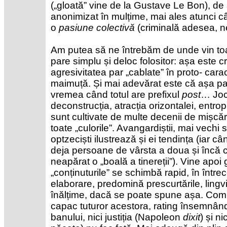
(„gloată” vine de la Gustave Le Bon), de 
anonimizat în mulțime, mai ales atunci 
o
pasiune colectivă
(criminală adesea, n
Am putea să ne întrebăm de unde vin to
pare simplu și deloc folositor: așa este cr
agresivitatea par „cablate” în proto- carac
maimuță. Și mai adevărat este că așa pa
vremea când totul are prefixul
post
… Jocu
deconstrucția, atracția orizontalei, entro
sunt cultivate de multe decenii de mișcă
toate „culorile”. Avangardiștii, mai vechi sa
optzeciști ilustrează și ei tendința (iar
deja persoane de vârsta a doua și încă c
neapărat o „boală a tinereții”). Vine apoi
„conținuturile” se schimbă rapid, în între
elaborare, predomină prescurtările, lingv
înălțime, dacă se poate spune așa. Comp
capac tuturor acestora, rating însemnând v
banului, nici justiția (Napoleon
dixit
) și ni