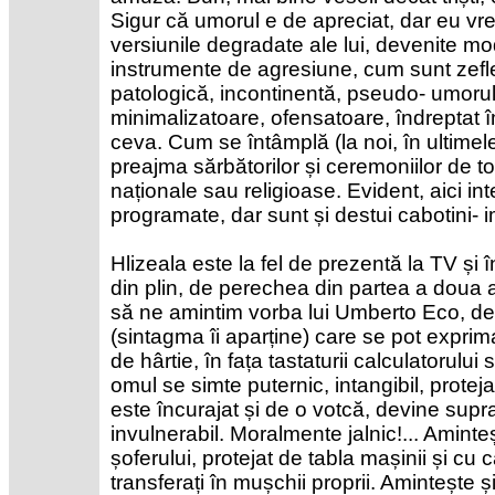
Sigur că umorul e de apreciat, dar eu vr
versiunile degradate ale lui, devenite m
instrumente de agresiune, cum sunt zefl
patologică, incontinentă, pseudo- umorul 
minimalizatoare, ofensatoare, îndreptat 
ceva. Cum se întâmplă (la noi, în ultimele
preajma sărbătorilor și ceremoniilor de to
naționale sau religioase. Evident, aici inte
programate, dar sunt și destui cabotini- im
Hlizeala este la fel de prezentă la TV și 
din plin, de perechea din partea a doua a t
să ne amintim vorba lui Umberto Eco, d
(sintagma îi aparține) care se pot exprima l
de hârtie, în fața tastaturii calculatorului
omul se simte puternic, intangibil, prote
este încurajat și de o votcă, devine supraom
invulnerabil. Moralmente jalnic!... Aminte
șoferului, protejat de tabla mașinii și cu c
transferați în mușchii proprii. Amintește 