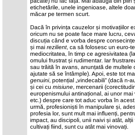
păcate) nu fac față. Mai adaugă din plin ș
etichetările, unele ingenioase, altele doa
măcar pe termen scurt.
Dacă în privința cauzelor și motivațiilor ex
oricum nu se poate face mare lucru, ceva
discuția când e vorba despre consecințe
și mai
rezilient
, ca să folosesc un euro-
mediocritatea, în timp ce agresivitatea (
omului frustrat și rudimentar. Iar frustrar
sau trăită în avans, anunțată de multele 
ajutate să se întâmple). Apoi, este tot mai
genuini
, potențial „vindecabili” (dacă n-a
și cei cu
misiune
, mercenarii (corectitudin
europenismului antinațional, ai unor mai
etc.) despre care tot aduc vorba în acest
urmă, profesioniști în manipulare și, ad
profesia lor, sunt mult mai influenți, pent
impact, au discipoli, unii naivi și atât, alți
cultivați fiind, sunt cu atât mai vinovați.