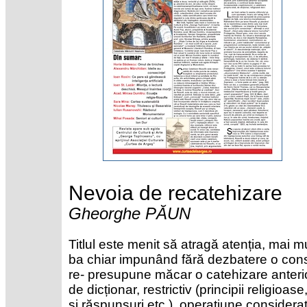
Nevoia de recatehizare
Gheorghe PĂUN
Titlul este menit să atragă atenția, mai 
ba chiar impunând fără dezbatere o const
re- presupune măcar o catehizare anterioa
de dicționar, restrictiv (principii religioa
și răspunsuri etc.), operațiune considerat