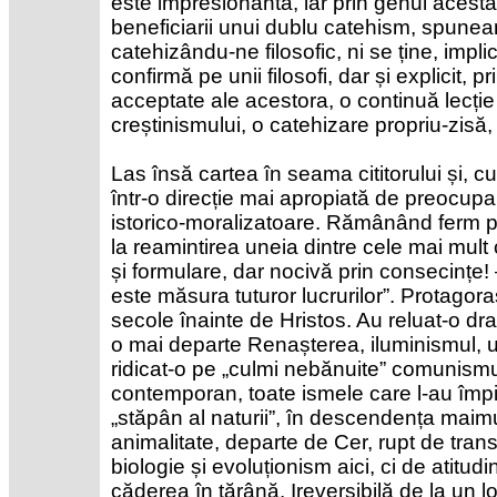
este impresionantă, iar prin genul aces
beneficiarii unui dublu catehism, spunea
catehizându-ne filosofic, ni se ține, impli
confirmă pe unii filosofi, dar și explicit, p
acceptate ale acestora, o continuă lecț
creștinismului, o catehizare propriu-zisă, 
Las însă cartea în seama cititorului și, 
într-o direcție mai apropiată de preocupa
istorico-moralizatoare. Rămânând ferm pe
la reamintirea uneia dintre cele mai mult c
și formulare, dar nocivă prin consecințe! –
este măsura tuturor lucrurilor”. Protagoras
secole înainte de Hristos. Au reluat-o dr
o mai departe Renașterea, iluminismul, 
ridicat-o pe „culmi nebănuite” comunismu
contemporan, toate ismele care l-au împi
„stăpân al naturii”, în descendența maim
animalitate, departe de Cer, rupt de tra
biologie și evoluționism aici, ci de atitu
căderea în țărână. Ireversibilă de la un lo