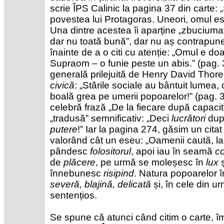
scrie ÎPS Calinic la pagina 37 din carte:
povestea lui Protagoras. Uneori, omul est
Una dintre acestea îi aparține „zbuciumat
dar nu toată bună”, dar nu aș contrapune
înainte de a o citi cu atenție: „Omul e doar
Supraom – o funie peste un abis.” (pag. 3
generală prilejuită de Henry David Thore
civică
: „Stările sociale au bântuit lumea,
boală grea pe umerii popoarelor!” (pag. 3
celebră frază „De la fiecare după capacită
„tradusă” semnificativ: „Deci
lucrători
du
putere
!” Iar la pagina 274, găsim un cita
valorând cât un eseu: „Oamenii caută, la
pândesc
folositorul
, apoi iau în seamă
c
de
plăcere
, pe urmă se moleșesc în
lux
ș
înnebunesc
risipind
. Natura popoarelor 
severă, blajină, delicată
și, în cele din u
sentențios.
Se spune că atunci când citim o carte, 