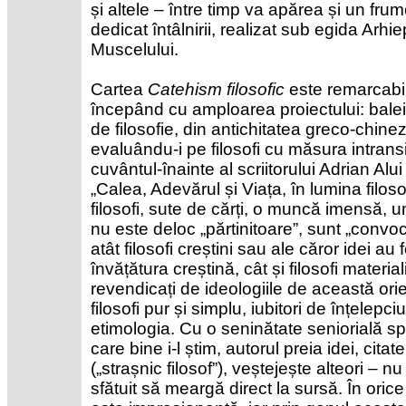
și altele – între timp va apărea și un frum
dedicat întâlnirii, realizat sub egida Arhi
Muscelului.
Cartea
Catehism filosofic
este remarcabil
începând cu amploarea proiectului: balei
de filosofie, din antichitatea greco-chine
evaluându-i pe filosofi cu măsura intransi
cuvântul-înainte al scriitorului Adrian A
„Calea, Adevărul și Viața, în lumina filosof
filosofi, sute de cărți, o muncă imensă, u
nu este deloc „părtinitoare”, sunt „convoca
atât filosofi creștini sau ale căror idei au 
învățătura creștină, cât și filosofi materia
revendicați de ideologiile de această orien
filosofi pur și simplu, iubitori de înțelepc
etimologia. Cu o seninătate seniorială sp
care bine i-l știm, autorul preia idei, cit
(„strașnic filosof”), veștejește alteori – n
sfătuit să meargă direct la sursă. În oric