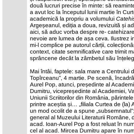
două lucruri precise în minte: să reamin
a avut loc la începutul lunii martie în Cu
academică la propriu a volumului
Catehis
Argeșeanul, ediția a doua, revizuită și a
aici, să aduc vorba despre re- catehizare
nevoie are lumea de așa ceva. Ilustrez in
mi-l complice pe autorul cărții, colecțio
context, citate semnificative care trimit 
sprâncene decât la zâmbetul său înțelegăt
Mai întâi, faptele: sala mare a Centrului 
Topîrceanu”, 4 martie. Pe scenă, încadrâ
Aurel Pop, atunci, președinte al Acade
Dumitru, vicepreședinte al Academiei, V
Uniunii Scriitorilor din România, părintele
printre aceștia și… „filiala Curtea de (l
un mod ocolit de a spune „subsemnatul”; 
general al Muzeului Literaturii Române, 
acad. Ioan-Aurel Pop a fost reluat în numă
cel al acad. Mircea Dumitru apare în numă